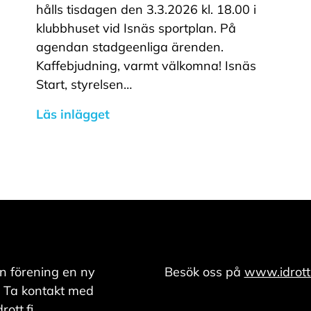
hålls tisdagen den 3.3.2026 kl. 18.00 i
klubbhuset vid Isnäs sportplan. På
agendan stadgeenliga ärenden.
Kaffebjudning, varmt välkomna! Isnäs
Start, styrelsen…
Läs inlägget
n förening en ny
Besök oss på
www.idrott.
 Ta kontakt med
ott.fi