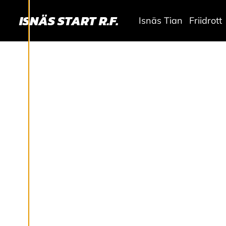
N
ISNÄS START R.F.
S
Isnäs Tian
Friidrott
T
Ä
L
L
N
I
N
G