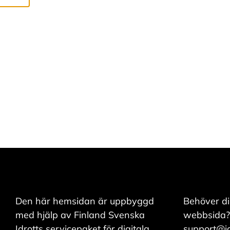
A
R
Vi använder cookies
för att ge dig en
bättre
användarupplevelse
och personlig
service. Genom att
samtycka till
användningen av
cookies kan vi
Den här hemsidan är uppbyggd
Behöver di
utveckla en ännu
med hjälp av Finland Svenska
webbsida?
bättre tjänst och
Idrotts servicepaket för digitala
support@idr