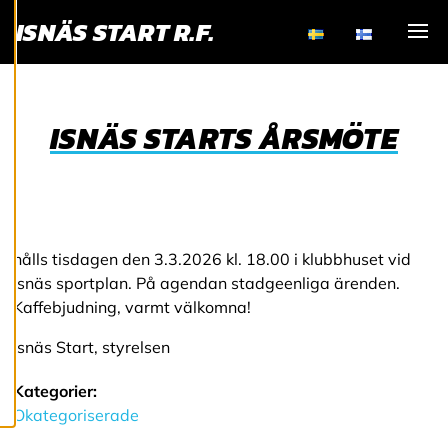
L
ISNÄS START R.F.
N
Visa
I
N
G
ISNÄS STARTS ÅRSMÖTE
A
R
Vi använder cookies
hålls tisdagen den 3.3.2026 kl. 18.00 i klubbhuset vid
för att ge dig en
Isnäs sportplan. På agendan stadgeenliga ärenden.
bättre
Kaffebjudning, varmt välkomna!
användarupplevelse
och personlig
Isnäs Start, styrelsen
service. Genom att
samtycka till
Kategorier:
användningen av
Okategoriserade
cookies kan vi