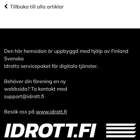
utveckla en ännu
Tillbaka till alla artiklar
bättre tjänst och
tillhandahålla
innehåll som är
intressant för dig.
Du har kontroll över
dina
Den här hemsidan är uppbyggd med hjälp av Finland
cookiepreferenser
Svenska
och kan ändra dem
Idrotts servicepaket för digitala tjänster.
när som helst. Läs
mer om våra
Behöver din förening en ny
cookies.
webbsida? Ta kontakt med
support@idrott.fi
R
e
Besök oss på
www.idrott.fi
d
i
g
e
r