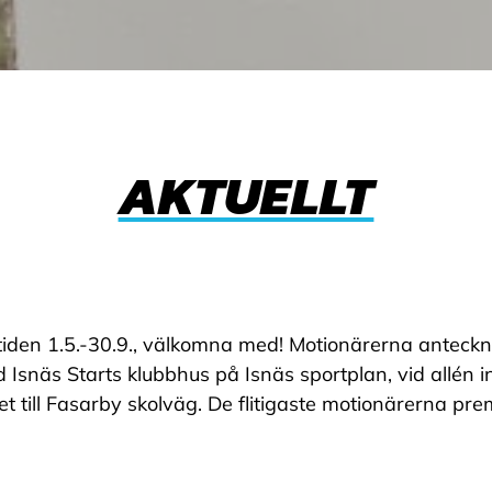
AKTUELLT
den 1.5.-30.9., välkomna med! Motionärerna antecknar 
d Isnäs Starts klubbhus på Isnäs sportplan, vid allén i
till Fasarby skolväg. De flitigaste motionärerna pre