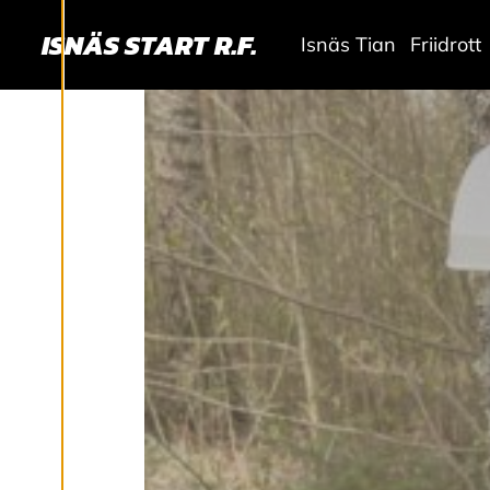
T
ISNÄS START R.F.
Ä
Isnäs Tian
Friidrott
L
L
N
I
N
G
A
R