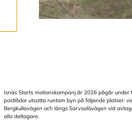
Vi använder cookies
för att ge dig en
bättre
användarupplevelse
och personlig
service. Genom att
samtycka till
användningen av
cookies kan vi
utveckla en ännu
Isnäs Starts motionskampanj år 2026 pågår under ti
bättre tjänst och
postlådor utsatta runtom byn på följande platser: vi
tillhandahålla
Bergkullavägen och längs Sarvsalövägen vid avtaget 
innehåll som är
alla deltagare.
intressant för dig.
Du har kontroll över